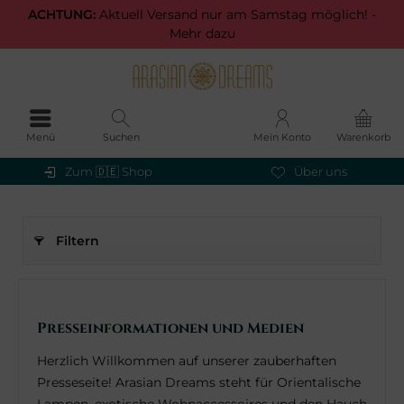
ACHTUNG:
Aktuell Versand nur am Samstag möglich! -
Mehr dazu
Menü
Suchen
Mein Konto
Warenkorb
Zum 🇩🇪 Shop
Über uns
Filtern
Presseinformationen und Medien
Herzlich Willkommen auf unserer zauberhaften
Presseseite! Arasian Dreams steht für Orientalische