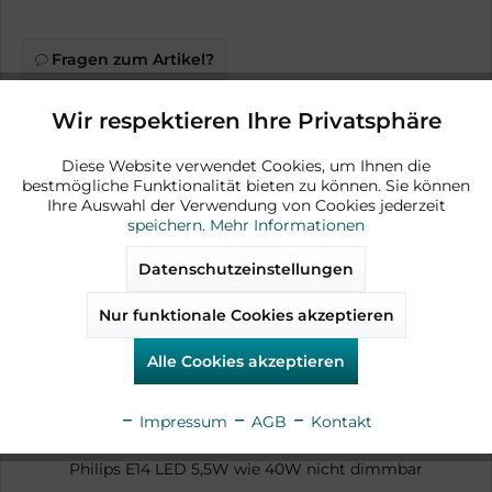
Fragen zum Artikel?
Artikel-Nr.:
AD14845
Wir respektieren Ihre Privatsphäre
Aktiv
Funktionale
Diese Website verwendet Cookies, um Ihnen die
bestmögliche Funktionalität bieten zu können. Sie können
Aktiv
Marketing
Ihre Auswahl der Verwendung von Cookies jederzeit
speichern.
Mehr Informationen
Zubehör
Aktiv
Tracking
Datenschutzeinstellungen
Nur funktionale Cookies akzeptieren
Aktiv
Service
verfügbar
Alle Cookies akzeptieren
Impressum
AGB
Kontakt
Philips E14 LED 5,5W wie 40W nicht dimmbar