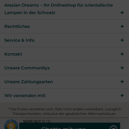
Arasian Dreams – Ihr Onlineshop für orientalische
Lampen in der Schweiz
Rechtliches
Service & Info
Kontakt
Unsere Communitys
Unsere Zahlungsarten
Wir versenden mit:
* Die Preise verstehen sich, falls nicht anders vereinbart, zuzüglich
Transportkosten, inklusive der gesetzlichen Mehrwertsteuer.
© 2026 Arasian Dreams - All Rights Reserved. Theme by
SEHR GUT
(5 / 5)
ThemeWare®
aus
9
Bewertungen bei: shopvote.de ⓘ