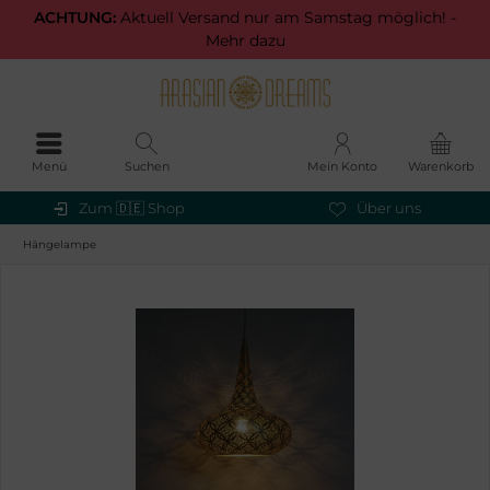
ACHTUNG:
Aktuell Versand nur am Samstag möglich! -
Mehr dazu
Menü
Suchen
Mein Konto
Warenkorb
Zum 🇩🇪 Shop
Über uns
Hängelampe