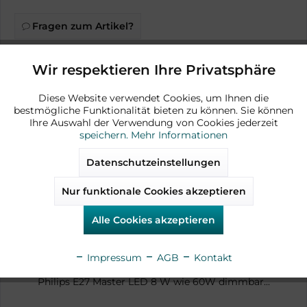
Fragen zum Artikel?
Artikel-Nr.:
AD15086
Wir respektieren Ihre Privatsphäre
Aktiv
Funktionale
Diese Website verwendet Cookies, um Ihnen die
bestmögliche Funktionalität bieten zu können. Sie können
Aktiv
Marketing
Ihre Auswahl der Verwendung von Cookies jederzeit
speichern.
Mehr Informationen
Zubehör
Aktiv
Tracking
Datenschutzeinstellungen
Nur funktionale Cookies akzeptieren
verfügbar
Aktiv
Service
Alle Cookies akzeptieren
Impressum
AGB
Kontakt
Philips E27 Master LED 8 W wie 60W dimmbar...