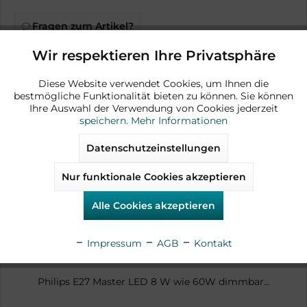
Fragen zum Artikel?
Wir respektieren Ihre Privatsphäre
Aktiv
Funktionale
Artikel-Nr.:
AD15091
Diese Website verwendet Cookies, um Ihnen die
bestmögliche Funktionalität bieten zu können. Sie können
Aktiv
Marketing
Ihre Auswahl der Verwendung von Cookies jederzeit
speichern.
Mehr Informationen
Zubehör
Aktiv
Tracking
Datenschutzeinstellungen
Nur funktionale Cookies akzeptieren
Aktiv
Service
verfügbar
Alle Cookies akzeptieren
Impressum
AGB
Kontakt
Philips E27 Master LED 8 W wie 60W dimmbar...