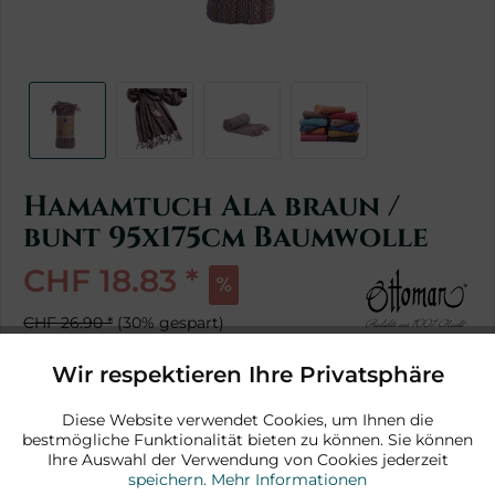
Hamamtuch Ala braun /
bunt 95x175cm Baumwolle
CHF 18.83 *
CHF 26.90 *
(30% gespart)
*inkl. MwSt.
zzgl. Versandkosten
Wir respektieren Ihre Privatsphäre
Aktiv
Funktionale
1 Stück sofort lieferbar
Diese Website verwendet Cookies, um Ihnen die
bestmögliche Funktionalität bieten zu können. Sie können
Aktiv
Marketing
In den Warenkorb
Ihre Auswahl der Verwendung von Cookies jederzeit
speichern.
Mehr Informationen