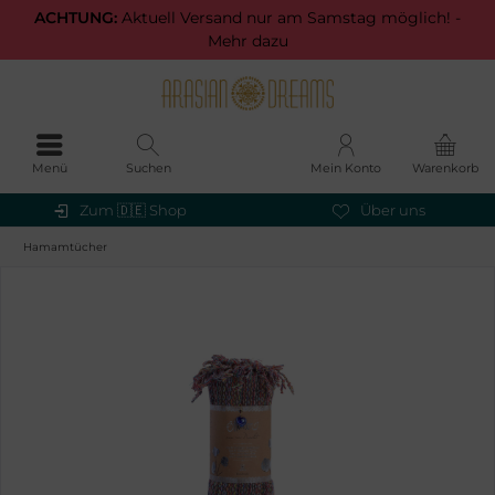
ACHTUNG:
Aktuell Versand nur am Samstag möglich! -
Mehr dazu
Menü
Suchen
Mein Konto
Warenkorb
Zum 🇩🇪 Shop
Über uns
Hamamtücher