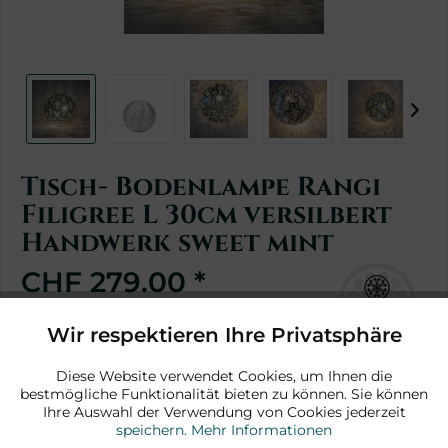
Tisch- Bodenlampe Rangi
Filigree L 30cm versilbert
Handwerk sweet mint
CHF 279.00 *
*inkl. MwSt.
zzgl. Versandkosten
Wir respektieren Ihre Privatsphäre
Aktiv
Funktionale
3 Stück sofort lieferbar
Diese Website verwendet Cookies, um Ihnen die
bestmögliche Funktionalität bieten zu können. Sie können
Aktiv
Marketing
In den Warenkorb
Ihre Auswahl der Verwendung von Cookies jederzeit
speichern.
Mehr Informationen