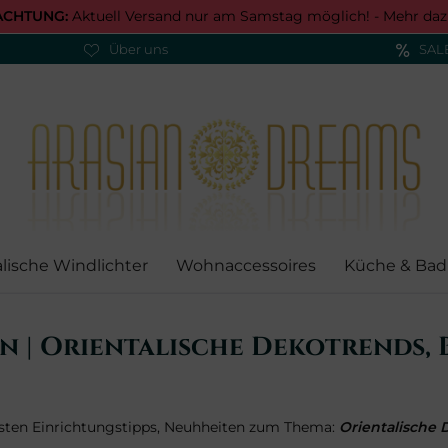
ACHTUNG:
Aktuell Versand nur am Samstag möglich! -
Mehr daz
Über uns
SAL
alische Windlichter
Wohnaccessoires
Küche & Bad
n | Orientalische Dekotrends,
esten Einrichtungstipps, Neuhheiten zum Thema:
Orientalische