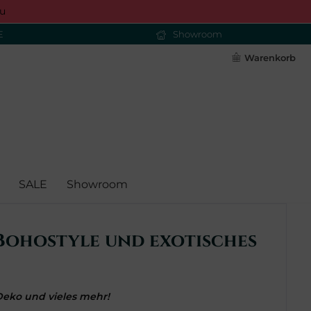
u
E
Showroom
Warenkorb
SALE
Showroom
 Bohostyle und exotisches
 Deko und vieles mehr!