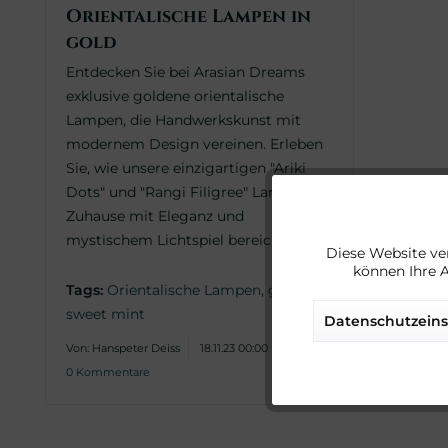
Orientalische Lampen in
gold
Entdecken Sie bei Arasian Dreams
exklusive goldene orientalische
Lampen, die Handwerkskunst mit
modernem Design vereinen. Erleben
Sie, wie unsere einzigartigen "Ariki
Dots" und "Rangi Filigree" Lampen Ihr
Funktionale
Zuhause mit Eleganz und
mystischem Lichtspiel bereichern.
Diese Website ve
können Ihre 
Marketing
Tags:
Orientalische Lampen
,
gold
,
sweet mint
Datenschutzeins
Tracking
Von: Hanspeter Deiss
18.11.23 00:00
0 Kommentare
Service