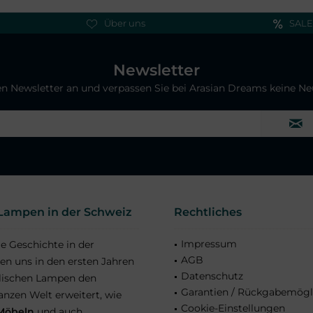
Über uns
SALE
Newsletter
ren Newsletter an und verpassen Sie bei Arasian Dreams keine N
e Lampen in der Schweiz
Rechtliches
Impressum
ge Geschichte in der
AGB
en uns in den ersten Jahren
Datenschutz
alischen Lampen den
Garantien / Rückgabemögl
nzen Welt erweitert, wie
Cookie-Einstellungen
 Möbeln
und auch