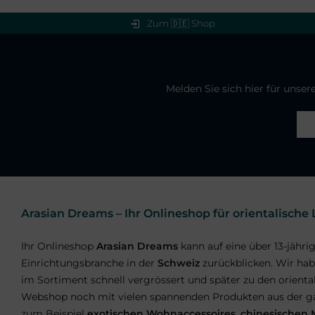
Zum 🇩🇪 Shop
Melden Sie sich hier für unse
Arasian Dreams – Ihr Onlineshop für orientalisch
Ihr Onlineshop
Arasian Dreams
kann auf eine über 13-jähri
Einrichtungsbranche in der
Schweiz
zurückblicken. Wir hab
im Sortiment schnell vergrössert und später zu den orient
Webshop noch mit vielen spannenden Produkten aus der ga
zum Beispiel
exotischen Wohnaccessoires
,
chinesischen