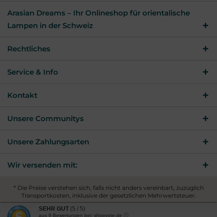
Arasian Dreams – Ihr Onlineshop für orientalische
Lampen in der Schweiz
Rechtliches
Service & Info
Kontakt
Unsere Communitys
Unsere Zahlungsarten
Wir versenden mit:
* Die Preise verstehen sich, falls nicht anders vereinbart, zuzüglich
Transportkosten, inklusive der gesetzlichen Mehrwertsteuer.
© 2026 Arasian Dreams - All Rights Reserved. Theme by
SEHR GUT
(5 / 5)
ThemeWare®
aus
9
Bewertungen bei: shopvote.de ⓘ