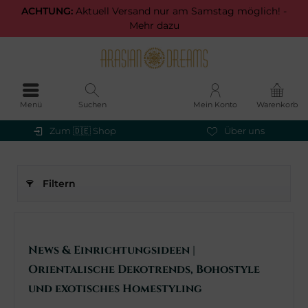
ACHTUNG:
Aktuell Versand nur am Samstag möglich! -
Mehr dazu
Menü
Suchen
Mein Konto
Warenkorb
Zum 🇩🇪 Shop
Über uns
Filtern
News & Einrichtungsideen |
Orientalische Dekotrends, Bohostyle
und exotisches Homestyling