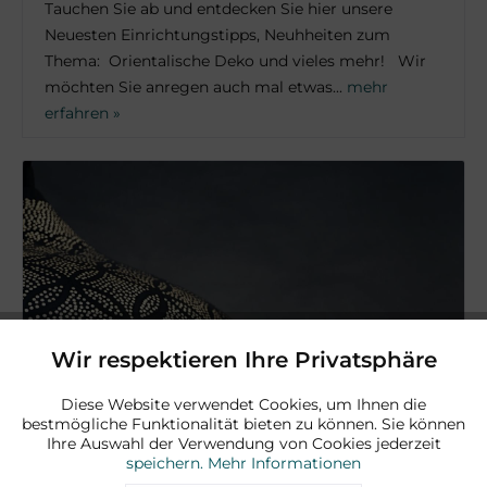
Tauchen Sie ab und entdecken Sie hier unsere
Neuesten Einrichtungstipps, Neuhheiten zum
Thema: Orientalische Deko und vieles mehr! Wir
möchten Sie anregen auch mal etwas...
mehr
erfahren »
Wir respektieren Ihre Privatsphäre
Aktiv
Funktionale
Diese Website verwendet Cookies, um Ihnen die
bestmögliche Funktionalität bieten zu können. Sie können
Aktiv
Marketing
Ihre Auswahl der Verwendung von Cookies jederzeit
speichern.
Mehr Informationen