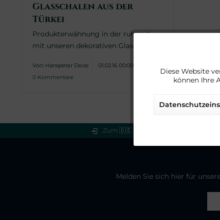
Glasschalen aus der
Türkei
Produkterwähnung in der ruhrzeit
mit unseren dekorativen Glasschalen
Funktionale
Von: Hanspeter Deiss
01.02.16 00:00
Diese Website ve
0 Kommentare
können Ihre 
Marketing
Datenschutzeins
Tracking
Zum 🇩🇪 Shop
Service
Melden Sie sich hier für unse