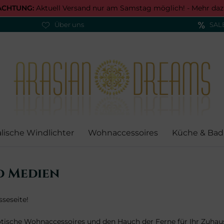
ACHTUNG:
Aktuell Versand nur am Samstag möglich! -
Mehr daz
Über uns
SAL
alische Windlichter
Wohnaccessoires
Küche & Bad
d Medien
seseite!
otische Wohnaccessoires und den Hauch der Ferne für Ihr Zuhau