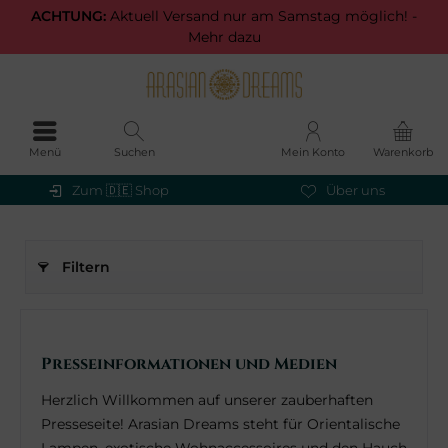
ACHTUNG:
Aktuell Versand nur am Samstag möglich! -
Mehr dazu
Menü
Suchen
Mein Konto
Warenkorb
Zum 🇩🇪 Shop
Über uns
Filtern
Presseinformationen und Medien
Herzlich Willkommen auf unserer zauberhaften
Presseseite! Arasian Dreams steht für Orientalische