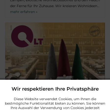
Lampen, exotische Wohnaccessoires und den Hauch
der Ferne für Ihr Zuhause. Wir kreieren Wohnideen...
mehr erfahren »
Wir respektieren Ihre Privatsphäre
Aktiv
Funktionale
Diese Website verwendet Cookies, um Ihnen die
bestmögliche Funktionalität bieten zu können. Sie können
Aktiv
Marketing
Ihre Auswahl der Verwendung von Cookies jederzeit