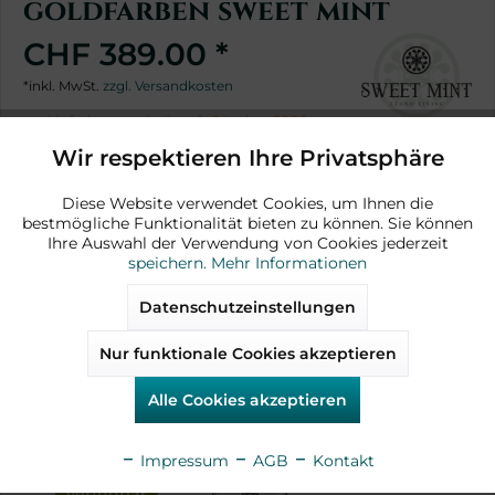
goldfarben sweet mint
CHF 389.00 *
*inkl. MwSt.
zzgl. Versandkosten
Lieferbar ca. ab dem 1. Oktober 2026
Wir respektieren Ihre Privatsphäre
Aktiv
Funktionale
Diese Website verwendet Cookies, um Ihnen die
bestmögliche Funktionalität bieten zu können. Sie können
Fragen zum Artikel?
Aktiv
Marketing
Ihre Auswahl der Verwendung von Cookies jederzeit
speichern.
Mehr Informationen
Artikel-Nr.:
AD15616
Aktiv
Tracking
Datenschutzeinstellungen
Nur funktionale Cookies akzeptieren
Aktiv
Service
Alle Cookies akzeptieren
Zubehör
Impressum
AGB
Kontakt
verfügbar