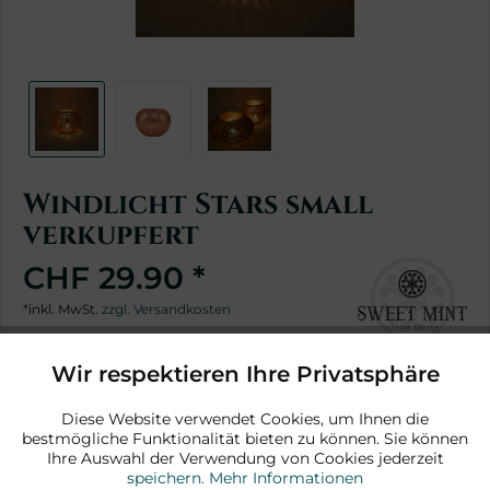
Windlicht Stars small
verkupfert
CHF 29.90 *
*inkl. MwSt.
zzgl. Versandkosten
19 Stück sofort lieferbar
Wir respektieren Ihre Privatsphäre
Aktiv
Funktionale
In den Warenkorb
Diese Website verwendet Cookies, um Ihnen die
bestmögliche Funktionalität bieten zu können. Sie können
Aktiv
Marketing
Ihre Auswahl der Verwendung von Cookies jederzeit
speichern.
Mehr Informationen