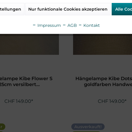
tellungen
Nur funktionale Cookies akzeptieren
Alle Co
Impressum
AGB
Kontakt
elampe Kibe Flower S
Hängelampe Kibe Dots
25cm versilbert...
goldfarben Handwer
CHF 149.00*
CHF 149.00*
ar
Ausverkauft!