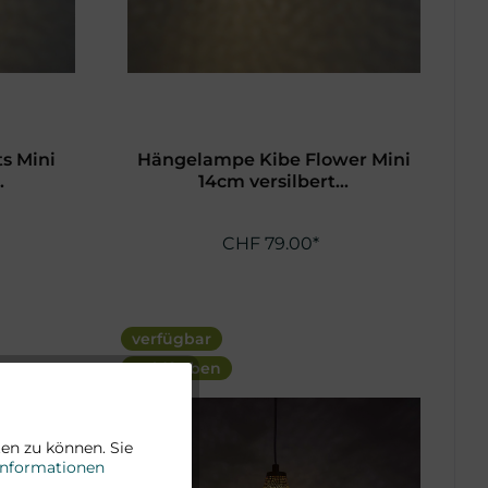
s Mini
Hängelampe Kibe Flower Mini
.
14cm versilbert...
CHF 79.00*
verfügbar
goldfarben
Aktiv
en zu können. Sie
Informationen
Aktiv