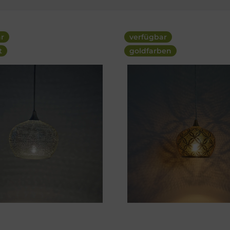
ar
verfügbar
t
goldfarben