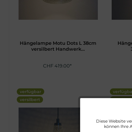
Hängelampe Motu Dots L 38cm
Hänge
versilbert Handwerk...
CHF 419.00*
verfügbar
verfügb
versilbert
versilber
Funktionale
Diese Website ve
können Ihre 
Marketing