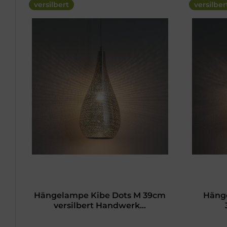
versilbert
versilber
Hängelampe Kibe Dots M 39cm
Häng
versilbert Handwerk...