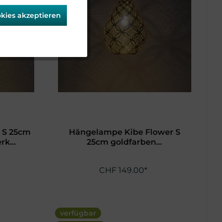
okies akzeptieren
Aktiv
Aktiv
 S 25cm
Hängelampe Kibe Flower S
k...
25cm goldfarben...
CHF 149.00*
verfügbar