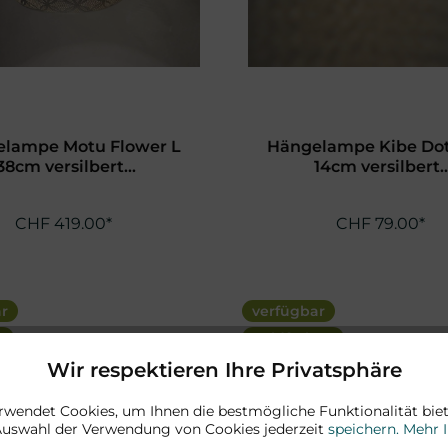
lampe Motu Flower L
Hängelampe Kibe Dot
38cm versilbert...
14cm versilbert..
CHF 419.00*
CHF 79.00*
ar
verfügbar
t
goldfarben
Wir respektieren Ihre Privatsphäre
rwendet Cookies, um Ihnen die bestmögliche Funktionalität biet
Auswahl der Verwendung von Cookies jederzeit
speichern.
Mehr 