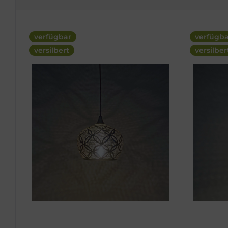
verfügbar
verfügb
versilbert
versilber