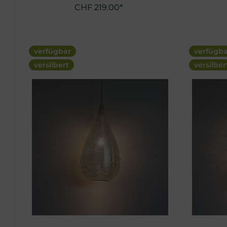
CHF 219.00*
verfügbar
verfügb
versilbert
versilber