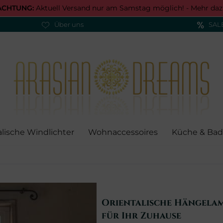
ACHTUNG:
Aktuell Versand nur am Samstag möglich! -
Mehr daz
Über uns
SAL
alische Windlichter
Wohnaccessoires
Küche & Bad
Orientalische Hängelam
für Ihr Zuhause