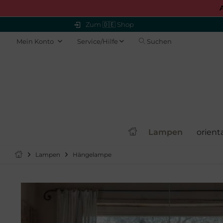
Zum 🇩🇪 Shop
Mein Konto
Service/Hilfe
Suchen
Lampen
orient
Lampen
Hängelampe