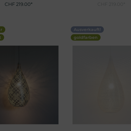
CHF 219.00*
CHF 219.00*
ar
Ausverkauft!
t
goldfarben