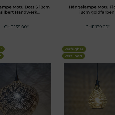
ampe Motu Dots S 18cm
Hängelampe Motu Fl
silbert Handwerk...
18cm goldfarben.
CHF 139.00*
CHF 139.00*
ar
verfügbar
t
versilbert