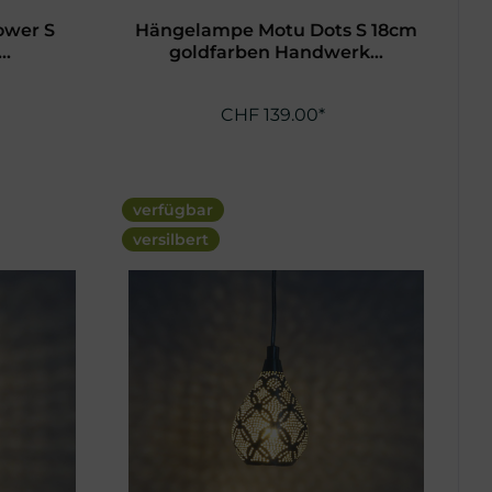
ower S
Hängelampe Motu Dots S 18cm
..
goldfarben Handwerk...
CHF 139.00*
verfügbar
versilbert