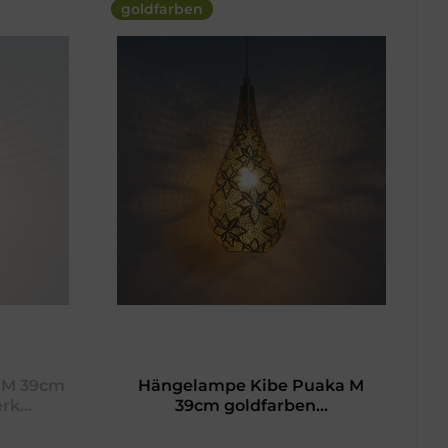
goldfarben
 M 39cm
Hängelampe Kibe Puaka M
k...
39cm goldfarben...