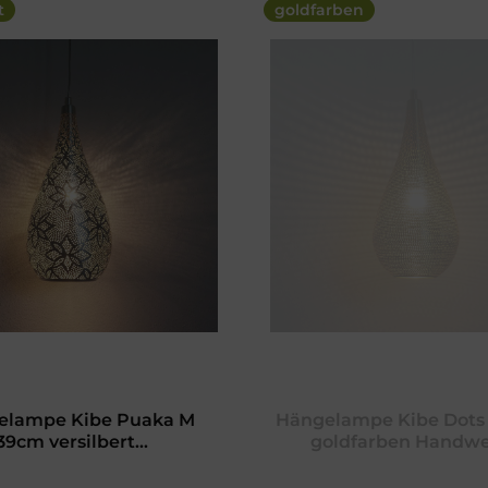
t
goldfarben
elampe Kibe Puaka M
Hängelampe Kibe Dots
39cm versilbert...
goldfarben Handwer