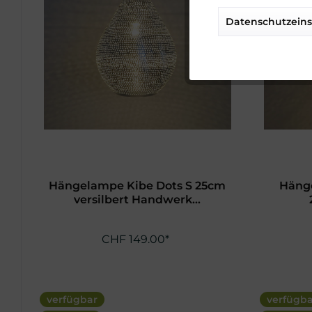
Datenschutzeins
Tracking
Service
Hängelampe Kibe Dots S 25cm
Häng
versilbert Handwerk...
CHF 149.00*
verfügbar
verfügb