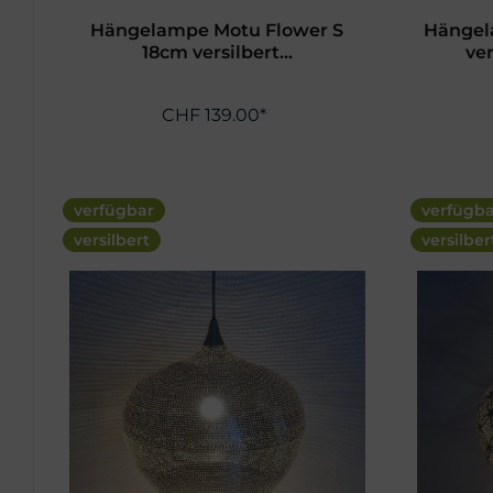
Hängelampe Motu Flower S
Hängel
18cm versilbert...
ver
CHF 139.00*
verfügbar
verfügb
versilbert
versilber