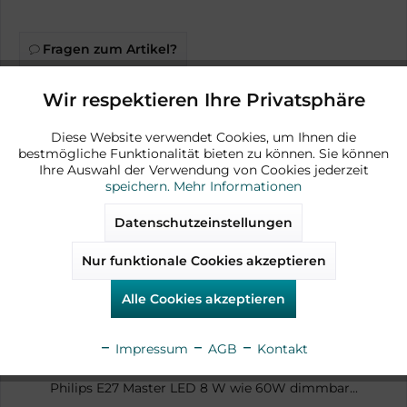
Fragen zum Artikel?
Artikel-Nr.:
AD14840
Wir respektieren Ihre Privatsphäre
Aktiv
Funktionale
Diese Website verwendet Cookies, um Ihnen die
bestmögliche Funktionalität bieten zu können. Sie können
Aktiv
Marketing
Ihre Auswahl der Verwendung von Cookies jederzeit
speichern.
Mehr Informationen
Zubehör
Aktiv
Tracking
Datenschutzeinstellungen
Nur funktionale Cookies akzeptieren
Aktiv
Service
verfügbar
Alle Cookies akzeptieren
Impressum
AGB
Kontakt
Philips E27 Master LED 8 W wie 60W dimmbar...